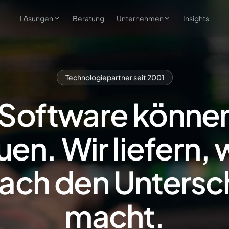
Lösungen
Beratung
Unternehmen
Insights
asOne — Für Leasinggeber
Über CrossLease
ud-basierte Leasingsoftware vom
Seit 2001 — Team, Arbeitsweise &
ebot bis zur Abrechnung
Branchenfokus
Technologiepartner seit 2001
fiOne — Für Banken
Trust Center
-to-End-Refinanzierung mit
Sicherheit, Zertifizierungen &
Software können
tfolio-Transparenz
Datenschutz
Karriere
en. Wir liefern,
Offene Stellen & Arbeiten bei CrossLease
ach den Untersc
macht.