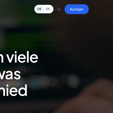
Kontakt
DE
EN
 viele
 was
hied