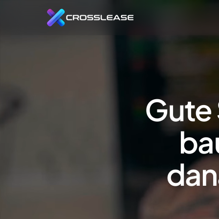
Le
Clo
Ang
Re
End
Gute 
Por
bau
dan