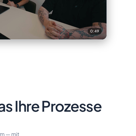
0:49
as Ihre Prozesse
rm — mit