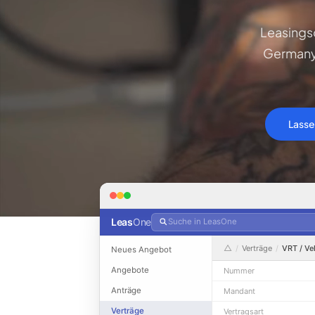
Leasings
Germany.
Lasse
Leas
One
Suche in LeasOne
△
/
Verträge
/
VRT / V
Neues Angebot
Angebote
Nummer
Anträge
Mandant
Verträge
Vertragsart