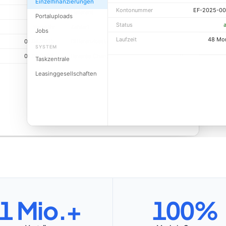
Einzelfinanzierungen
Kontonummer
EF-2025-0
LV-TA
Lieferant
Stadler Bike München
Portaluploads
Status
a
Voraktiv
Zahlart
LSV
Jobs
Laufzeit
48 Mo
01.04.2025
Differenzbesteuerung
Nein
SYSTEM
01.03.2029
Reverse Charge
Nein
Taskzentrale
Leasinggesellschaften
1 Mio.+
100%