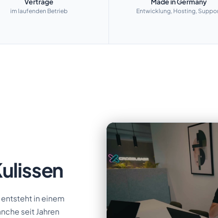
Verträge
Made in Germany
im laufenden Betrieb
Entwicklung, Hosting, Suppo
Kulissen
 entsteht in einem
nche seit Jahren