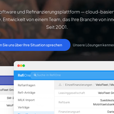
oftware und Refinanzierungsplattform — cloud-basiert
 Entwickelt von einem Team, das Ihre Branche von inn
Seit 2001.
n Sie uns über Ihre Situation sprechen
Unsere Lösungen kenne
Refi
One
Suche in RefiOne
△
/
Einzelfinanzierungen
/
VeloFleet / M
Refianfragen
Angebot
Antrag
Vertrag
eloFleet GmbH / SM-2025-0391
Refi-Anträge
Leasinggesellschaft
VeloFleet 
SM-2025-0391
Finanzierungsart
Darlehen
MILK-Import
Sueddeut
Refibank
Mobilitaetsban
VeloFleet GmbH
Obligo
2.849,40 EUR
Verträge
Finanzierungsart
Darl
Leasing
Anschaffungskosten
3.199,00 EUR