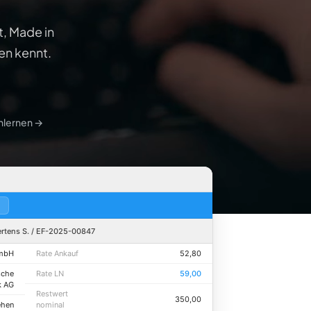
, Made in
en kennt.
nlernen →
ertens S. / EF-2025-00847
GmbH
Rate Ankauf
52,80
sche
Rate LN
59,00
k AG
Restwert
350,00
ehen
nominal