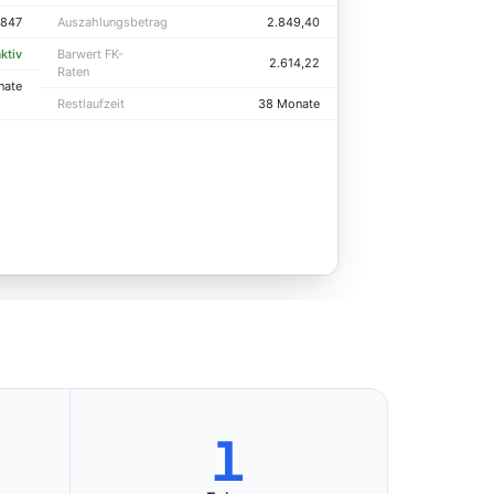
0847
Auszahlungsbetrag
2.849,40
ktiv
Barwert FK-
2.614,22
Raten
nate
Restlaufzeit
38 Monate
1