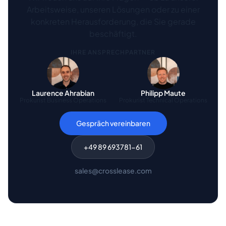
Arbeitsweise, unseren Lösungen oder zu einer
konkreten Herausforderung, die Sie gerade
beschäftigt.
IHRE ANSPRECHPARTNER
Laurence Ahrabian
Philipp Maute
Prokurist Business Operations
Prokurist Technical Operations
Gespräch vereinbaren
+49 89 693781-61
sales@crosslease.com