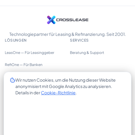
Technologiepartner für Leasing & Refinanzierung. Seit 2001.
LÖSUNGEN
SERVICES
LeasOne — Für Leasinggeber
Beratung & Support
RefiOne — Für Banken
UNTERNEHMEN
Wir nutzen Cookies, um die Nutzung dieser Website
RECHTLICHES
anonymisiert mit Google Analytics zu analysieren.
Über uns
Impressum
Details in der
Cookie-Richtlinie
.
Trust Center
Datenschutzerklärung
Insights
Cookie-Richtlinie
Karriere
AGB