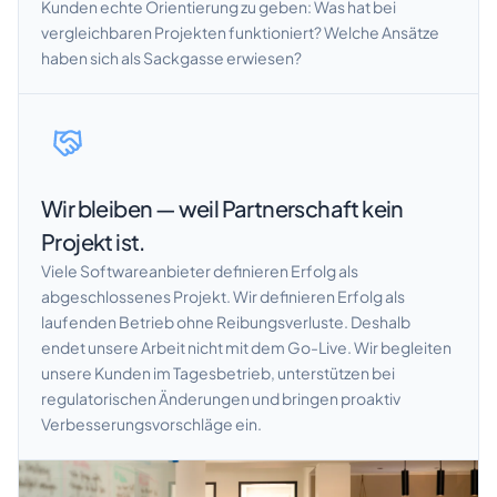
Kunden echte Orientierung zu geben: Was hat bei
vergleichbaren Projekten funktioniert? Welche Ansätze
haben sich als Sackgasse erwiesen?
Wir bleiben — weil Partnerschaft kein
Projekt ist.
Viele Softwareanbieter definieren Erfolg als
abgeschlossenes Projekt. Wir definieren Erfolg als
laufenden Betrieb ohne Reibungsverluste. Deshalb
endet unsere Arbeit nicht mit dem Go-Live. Wir begleiten
unsere Kunden im Tagesbetrieb, unterstützen bei
regulatorischen Änderungen und bringen proaktiv
Verbesserungsvorschläge ein.