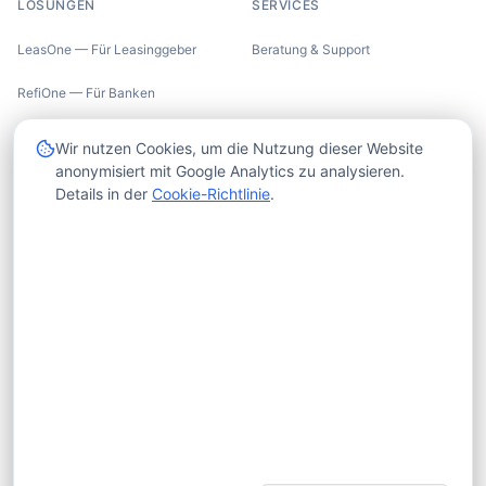
LÖSUNGEN
SERVICES
LeasOne — Für Leasinggeber
Beratung & Support
RefiOne — Für Banken
UNTERNEHMEN
RECHTLICHES
Wir nutzen Cookies, um die Nutzung dieser Website
anonymisiert mit Google Analytics zu analysieren.
Über uns
Impressum
Details in der
Cookie-Richtlinie
.
Trust Center
Datenschutzerklärung
Insights
Cookie-Richtlinie
Karriere
AGB
Kontakt
X-HUB